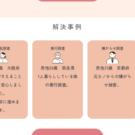
解決事例
査
素行調査
嫌がらせ調査
 大阪府
男性50歳 奈良県
男性31歳 京都府
えること
1人暮らししている娘
元カノからの嫌がら
心しまし
の素行調査。
せ被害。
。
に進めま
。