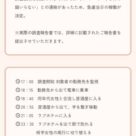
飯いらない」との連絡があったため、急遽当日の稼働が
決定。
※実際の調査報告書では、詳細に記載されたご報告書を
提出させていただきます。
17：00
調査開始 対象者の勤務先を監視
18：15
勤務先から出て電車に乗車
18：40
同年代女性と合流し
居酒屋に入る
20：55
居酒屋から出て、手を繋ぎ移動
21：05
ラブホテルに入る
23：30
ラブホテルを出て駅で別れる
相手女性の尾行に切り替える