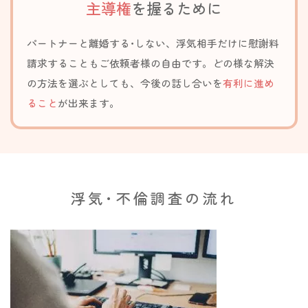
主導権
を握るために
パートナーと離婚する･しない、浮気相手だけに慰謝料
請求することもご依
頼者様の自由です。どの様な
解決
の方法を選ぶとしても
、今後の話し合いを
有利に進め
ること
が出来ます。
浮気･不倫調査の流れ